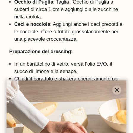
Occhio di Puglia
: Taglia l’Occhio di Puglia a
cubetti di circa 1 cm e aggiungilo alle zucchine
nella ciotola.
Ceci e nocciole
: Aggiungi anche i ceci precotti e
le nocciole intere o tritate grossolanamente per
una piacevole croccantezza.
Preparazione del dressing:
In un barattolino di vetro, versa l’olio EVO, il
succo di limone e la senape.
Chiudi il barattolo e shakera energicamente per
emulsionare il tutto.
Assemblaggio dell'insalata:
Versa il dressing nella ciotola con gli ingredienti
e mescola bene per far sì che tutto sia ben
connesso.