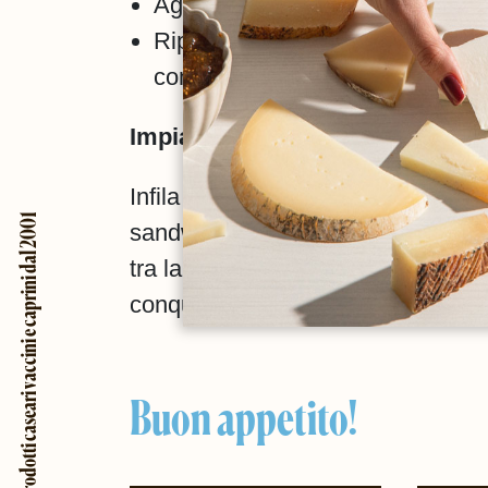
Aggiungi qualche fetta di bresao
Ripeti il procedimento con il se
con l'ultima fetta di pane.
Impiattamento:
Infila uno stecchino per tenere gli s
Prodotti caseari vaccini e caprini dal 2001
sandwich a metà, poi gustalo subito
tra la morbidezza del formaggio e 
conquisterà.
Buon appetito!