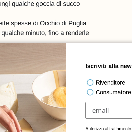
iungi qualche goccia di succo
fette spesse di Occhio di Puglia
r qualche minuto, fino a renderle
Iscriviti alla new
a in padella con una noce di
Rivenditore
ate e croccanti.
Consumatore 
ano di lavoro e spalmaci sopra
amellato e, sopra, le fette di
Autorizzo al trattamento 