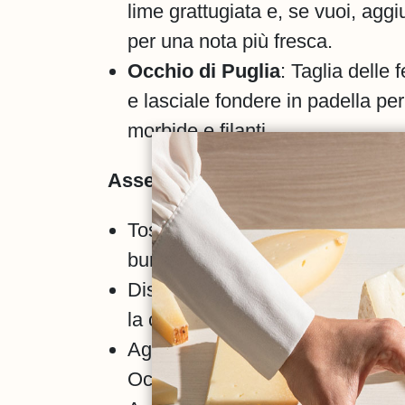
lime grattugiata e, se vuoi, agg
per una nota più fresca.
Occhio di Puglia
: Taglia delle 
e lasciale fondere in padella pe
morbide e filanti.
Assemblaggio del sandwich:
Tosta le fette di pane in cassett
burro fino a quando saranno dor
Disponi una fetta di pane sul pi
la crema di avocado.
Aggiungi le fette di pomodoro car
Occhio di Puglia fuso.