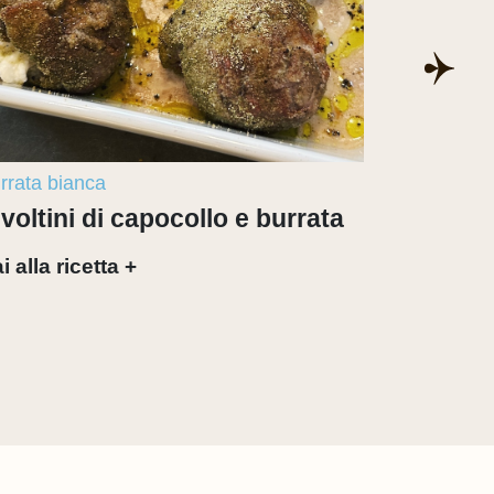
rrata bianca
burrata bi
nvoltini di capocollo e burrata
Pomodori
burrata
i alla ricetta +
Vai alla ri