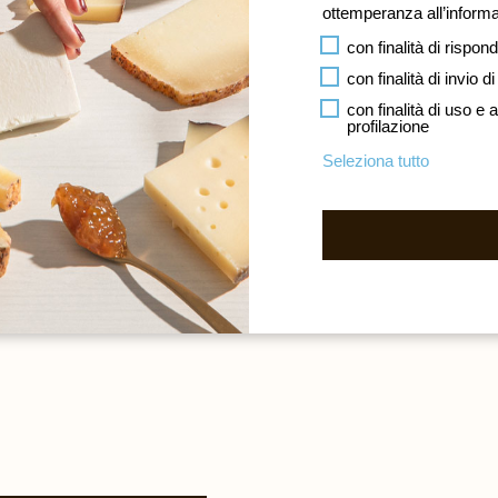
la a piacere.
ottemperanza all’
informa
condo strato e chiudi il sandwich
con finalità di rispond
con finalità di invio
con finalità di uso e
profilazione
Seleziona tutto
trati ben saldi, taglia il club
 o portalo con te! Il contrasto
la croccantezza del pane ti