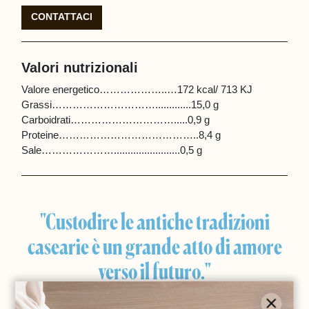
CONTATTACI
Valori nutrizionali
Valore energetico………………..…172 kcal/ 713 KJ
Grassi………………………….............15,0 g
Carboidrati………………………….....0,9 g
Proteine…………………………………..8,4 g
Sale…………………........................0,5 g
"Custodire le antiche tradizioni
casearie è un grande atto di amore
verso il futuro."