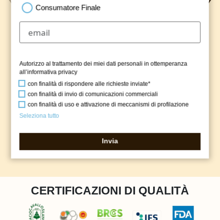
Consumatore Finale
Autorizzo al trattamento dei miei dati personali in ottemperanza
all’
informativa privacy
con finalità di rispondere alle richieste inviate*
con finalità di invio di comunicazioni commerciali
con finalità di uso e attivazione di meccanismi di profilazione
burrata bianca
Seleziona tutto
Invia
CERTIFICAZIONI DI QUALITÀ