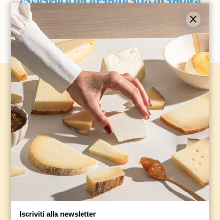
casearie è un grande atto di amore
verso il futuro."
Hai già visto tutti i nostri
prodotti?
Burrata e stracciatella
Iscriviti alla newsletter