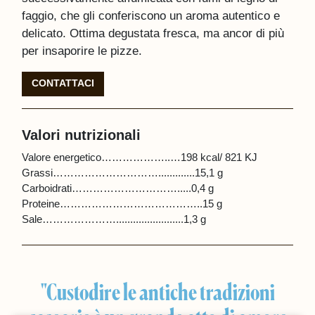
faggio, che gli conferiscono un aroma autentico e
delicato. Ottima degustata fresca, ma ancor di più
per insaporire le pizze.
CONTATTACI
Valori nutrizionali
Valore energetico………………..…198 kcal/ 821 KJ
Grassi………………………….............15,1 g
Carboidrati………………………….....0,4 g
Proteine…………………………………..15 g
Sale…………………........................1,3 g
"Custodire le antiche tradizioni